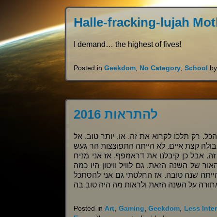
Halle-fracking-lujah Mo
I demand… the highest of fives!
Posted in
Geekdom
,
No Category
,
School
b
להתראות 2016
סך הכל. רק תלכו לקרוא את זה. או, יותר טוב. אל
ולה קצת איים. לא הייתה התפוצצות הר געש
ה. אבל כן קיבלנו את דראמפף, אז אני מניח
ור של השנה הזאת. גם לוויל וויטון היו כמה
ים דומים להגיד. ואז יש גם את רשימת ה-99 סיבות ש-2016 הייתה שנה טובה. אז החלטתי גם אני להסתכל
Posted in
Art
,
Gaming
,
Geekdom
,
Less Inte