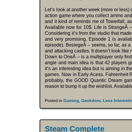
Let’s look at another week (more or less
action game where you collect ammo and u
and it kind of reminds me of Towerfall, as
Available now for 10$. Life is StrangeÂ –
Considering it’s from the studio that made
and very promising. Episode 1 is availa
episode). BesiegeÂ – seems, so far, as a
and attacking castles. It doesn’t look like 
Down to OneÂ – is a multiplayer only first
angle and main idea is that 42 players 
it’s an interesting idea but is aiming in th
games. Now in Early Acess. Fahrenheit R
probably, the GOOD Quantic Dream game.
reason to bump it up the wishlist. Availab
Posted in
Gaming
,
Geekdom
,
Less Interest
Steam Complete