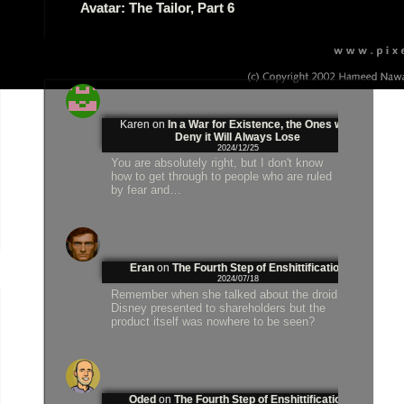
Avatar: The Tailor, Part 6
Karen
on
In a War for Existence, the Ones who
Deny it Will Always Lose
2024/12/25
You are absolutely right, but I don't know
how to get through to people who are ruled
by fear and…
Eran
on
The Fourth Step of Enshittification
2024/07/18
Remember when she talked about the droid
Disney presented to shareholders but the
product itself was nowhere to be seen?
Oded
on
The Fourth Step of Enshittification