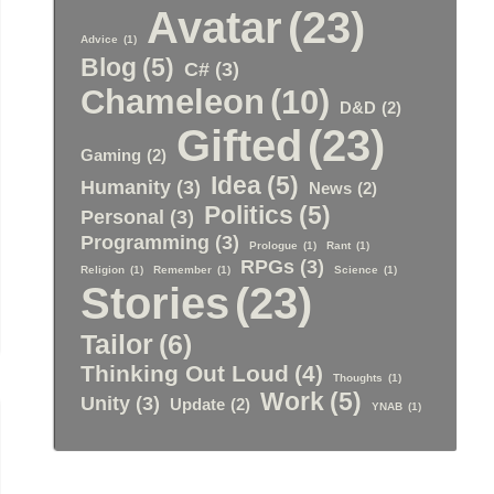
Avatar
(23)
Advice
(1)
Blog
(5)
C#
(3)
Chameleon
(10)
D&D
(2)
Gifted
(23)
Gaming
(2)
Idea
(5)
Humanity
(3)
News
(2)
Politics
(5)
Personal
(3)
Programming
(3)
Prologue
(1)
Rant
(1)
RPGs
(3)
Religion
(1)
Remember
(1)
Science
(1)
Stories
(23)
Tailor
(6)
Thinking Out Loud
(4)
Thoughts
(1)
Work
(5)
Unity
(3)
Update
(2)
YNAB
(1)