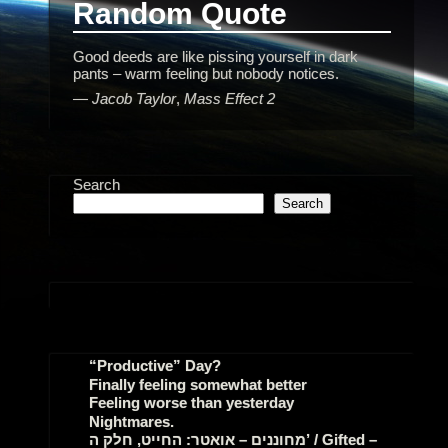
Random Quote
Good deeds are like pissing yourself in dark
pants – warm feeling but nobody notices.
—
Jacob Taylor
,
Mass Effect 2
Search
Search
“Productive” Day?
Finally feeling somewhat better
Feeling worse than yesterday
Nightmares.
מחוננים – אואטר: החייט, חלק ה’ / Gifted –