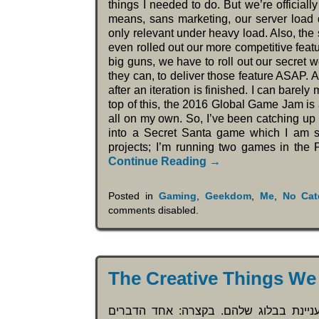
things I needed to do. But we’re official
means, sans marketing, our server load
only relevant under heavy load. Also, the 
even rolled out our more competitive featu
big guns, we have to roll out our secret
they can, to deliver those feature ASAP. A
after an iteration is finished. I can bare
top of this, the 2016 Global Game Jam is a
all on my own. So, I’ve been catching u
into a Secret Santa game which I am so 
projects; I’m running two games in the
Continue Reading →
Posted in
Gaming
,
Geekdom
,
Me
,
No Cat
comments disabled
.
The Creative Things We
עניינת בבלוג שלהם. בקצרה: אחד הדברים