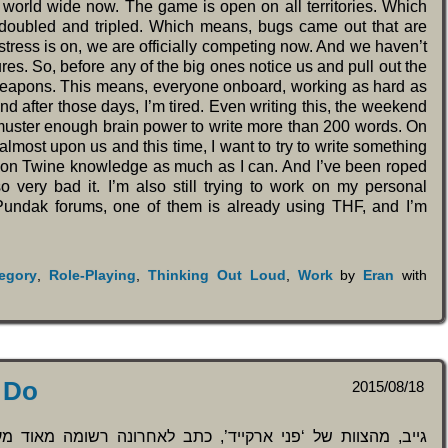
ly world wide now. The game is open on all territories. Which
 doubled and tripled. Which means, bugs came out that are
stress is on, we are officially competing now. And we haven’t
res. So, before any of the big ones notice us and pull out the
 weapons. This means, everyone onboard, working as hard as
nd after those days, I’m tired. Even writing this, the weekend
ly muster enough brain power to write more than 200 words. On
lmost upon us and this time, I want to try to write something
p on Twine knowledge as much as I can. And I’ve been roped
very bad it. I’m also still trying to work on my personal
 Pundak forums, one of them is already using THF, and I’m
egory
,
Role-Playing
,
Thinking Out Loud
,
Work
by
Eran
with
 Do
2015/08/18
גייב, מהצוות של ‘פני ארקייד’, כתב לאחרונה רשומה מאוד מ