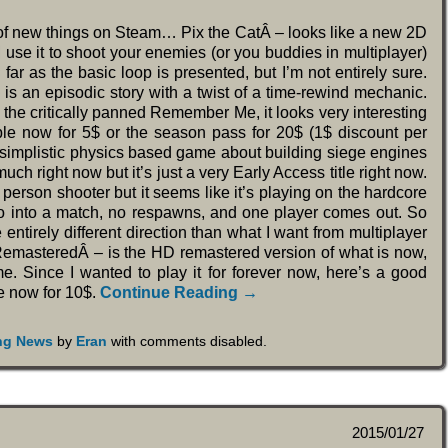
) of new things on Steam… Pix the CatÂ – looks like a new 2D
se it to shoot your enemies (or you buddies in multiplayer)
 far as the basic loop is presented, but I’m not entirely sure.
 is an episodic story with a twist of a time-rewind mechanic.
 the critically panned Remember Me, it looks very interesting
ble now for 5$ or the season pass for 20$ (1$ discount per
 simplistic physics based game about building siege engines
much right now but it’s just a very Early Access title right now.
 person shooter but it seems like it’s playing on the hardcore
go into a match, no respawns, and one player comes out. So
e entirely different direction than what I want from multiplayer
emasteredÂ – is the HD remastered version of what is now,
 Since I wanted to play it for forever now, here’s a good
le now for 10$.
Continue Reading →
ing News
by
Eran
with
comments disabled
.
2015/01/27