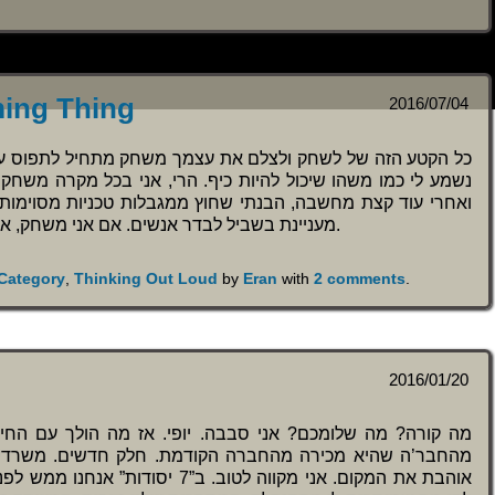
ming Thing
2016/07/04
כל הקטע הזה של לשחק ולצלם את עצמך משחק מתחיל לתפוס עכשי
נשמע לי כמו משהו שיכול להיות כיף. הרי, אני בכל מקרה משח?
ואחרי עוד קצת מחשבה, הבנתי שחוץ ממגבלות טכניות מסוימות יש
מעניינת בשביל לבדר אנשים. אם אני משחק, אני משחק. וזהו. נו, טוב. נבדוק שוב בטרנד הבא.
Category
,
Thinking Out Loud
by
Eran
with
2 comments
.
2016/01/20
מה קורה? מה שלומכם? אני סבבה. יופי. אז מה הולך עם החי
מהחבר’ה שהיא מכירה מהחברה הקודמת. חלק חדשים. משרדים יפ
אוהבת את המקום. אני מקווה לטוב. ב.