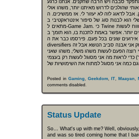
תפקד סבבה ויש הרבה שחקנים. אנחנו כרגע
י שהולכים לדרוש מאיתנו יותר, משהו אולי
שלא נוכל לספק. אבל לדאוג לזה לא יעזור לי. אז ממשיכים. ה
עוד שבוע וחצי. התכנון שלי הוא לבנות סוג של סיפור אינטראקטיבי ב-
מתאים ל-Game Jam. כי Twine מאפשר לכתוב סיפורים אינטראקטיביים אבל יש לנו גם הרבה טווח לעשות
דברים מתוחכמים יותר. אפשר באמת לתכנת בו, הוא תומך ב-JavaScript ו-CSS ות
 אירועים שונים בכל פעם. פירסמו כבר את ה
diversifiers ואני חושב כבר שאני יכול לקלוע לכמה מהם. את העיקר של המשחק אני אבנה סביב הנושא אבל זה
ני רוצה הפעם לעשות משהו משלי, משהו שאני
) כדי לראות מה אני מסוגל לעשות רק בעצמי
Posted in
Gaming
,
Geekdom
,
IT
,
Maayan
,
comments disabled
.
Status Update
So… What’s up with me? Well, obviously, 
and was so tired coming home that I bare