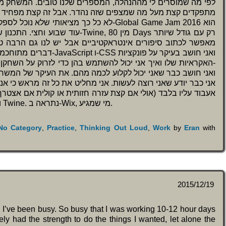
לפי מה שמוסרים לי מההנהלה, המספרים שלנו טובים. המשחק מ
מתפקדים קצת מעל מה שמצפים שזה נהדר. אבל זה קצת מפחיד אות
לא כל כך מציאותי -Global Game Jam 2016 הוא
Twine, מין 80 Days רק עם גודל שיותר
ואני חושב בעיקר על פונקצי
האקראיות שלו ואיך אני יכול להשתמש בהן כדי לזרוק על השחקן-
אני כבר יודע שאני רוצה לעשות. אני מחליט את כל זה מראש כי א
אעבוד עליו בלבד (אולי אם קצת עזרה חזותית או קולית אם אצטרך
וגם כמה אני מסוגל למתוח את השימושיות של Twine. נתראה ב-Wix, מי שמגיע.
No Category
,
Practice
,
Thinking Out Loud
,
Work
by
Eran
with
2015/12/19
I’ve been busy. So busy that I was working 10-12 hour days
ly had the strength to do the things I wanted, let alone the