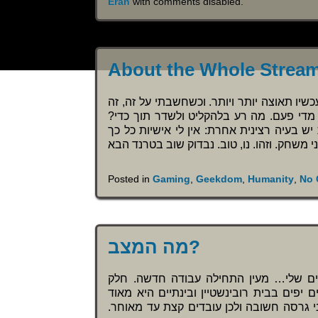
Eran
with
comments disabled
.
About the Whole Strea
ו תאוצה יותר ויותר. וכשחשבתי על זה, זה
ק מדי פעם. מה רע בלהקליט ולשדר תוך כדי
 בעיה רצינית אחרת: אין לי אישיות כל כך
Posted in
Gaming
,
Geekdom
,
Humanity
,
No 
מה המצב?
ים שלי… מעין התחילה עבודה חדשה. חלק
ים בבית רובינשטיין ובינתיים היא מאוד
”7 יסודות” אנחנו ממש לפני גרסה חשובה ולכן עובדים קצת עד מאוחר