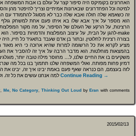
האחרונים בקומיקס היה סיפור קצר על עולם בו אבות המשפחה א
למיטה וכל הפחדרונים שבארונות אמיתיים וצריך להיפטר מהן והס
זה כשאמא שלה חולה ואבא שלה כבר לא מסוגל להתמודד עם ה.
הוא מספר על איך אבא שלו בא איתו פעם אחת למשחק גולף ש
הרצינות, על הרקע של העולם של הסיפור, על מה מקור המפלצות, 
להגן על הבית, על עיצוב המפלצות והדמויות בסיפור. הו-make
מציע לקרוא את כל הרשומה למרות שהיא ארוכה כי היא מאוד מע
בהמצאות מוחלטות. הוא מדבר הרבה על איך זה להסביר את העבו
משקיעים בו את החיים שלנו, ל… מחוסר מילה טובה יותר, מוגלגי
דמיון פחות מפותח. ואולי המשפחה שלנו תתמוך בנו בכל מה שנרצ
לזה בעצמם, הם כנראה שאף פעם באמת יבינו איך זה, יבינו את הת
למה אנחנו עושים את כל זה. ולכל אחד יש את הסיבות שלו. גייב עושה את זה
Continue Reading →
y
,
Me
,
No Category
,
Thinking Out Loud
by
Eran
with
comments
2015/02/13