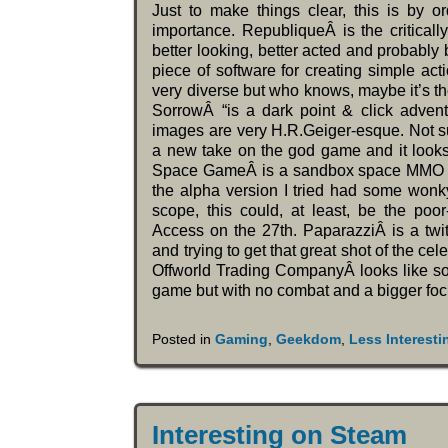
Just to make things clear, this is by 
importance. RepubliqueÂ is the critica
better looking, better acted and probably
piece of software for creating simple ac
very diverse but who knows, maybe it’s
SorrowÂ “is a dark point & click adven
images are very H.R.Geiger-esque. Not sur
a new take on the god game and it looks c
Space GameÂ is a sandbox space MMO gam
the alpha version I tried had some wonky
scope, this could, at least, be the poo
Access on the 27th. PaparazziÂ is a tw
and trying to get that great shot of the cele
Offworld Trading CompanyÂ looks like some
game but with no combat and a bigger fo
Posted in
Gaming
,
Geekdom
,
Less Interest
Interesting on Steam