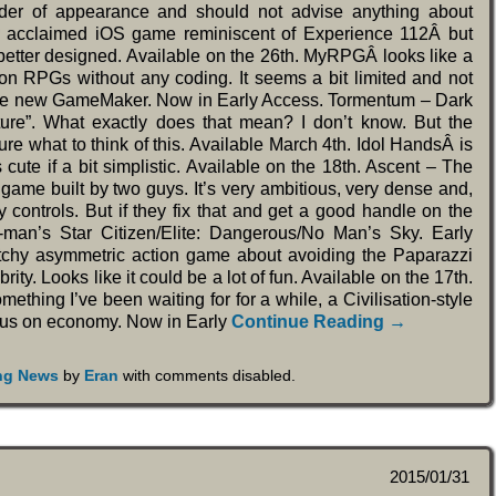
order of appearance and should not advise anything about
lly acclaimed iOS game reminiscent of Experience 112Â but
 better designed. Available on the 26th. MyRPGÂ looks like a
tion RPGs without any coding. It seems a bit limited and not
 the new GameMaker. Now in Early Access. Tormentum – Dark
ture”. What exactly does that mean? I don’t know. But the
e what to think of this. Available March 4th. Idol HandsÂ is
ute if a bit simplistic. Available on the 18th. Ascent – The
e built by two guys. It’s very ambitious, very dense and,
 controls. But if they fix that and get a good handle on the
r-man’s Star Citizen/Elite: Dangerous/No Man’s Sky. Early
itchy asymmetric action game about avoiding the Paparazzi
brity. Looks like it could be a lot of fun. Available on the 17th.
thing I’ve been waiting for for a while, a Civilisation-style
cus on economy. Now in Early
Continue Reading →
ing News
by
Eran
with
comments disabled
.
2015/01/31