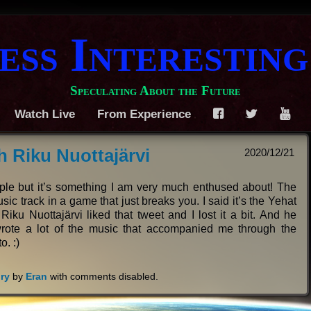
ess Interesting
Speculating About the Future
Watch Live
From Experience
F
T
Y
h Riku Nuottajärvi
2020/12/21
ople but it’s something I am very much enthused about! The
sic track in a game that just breaks you. I said it’s the Yehat
iku Nuottajärvi liked that tweet and I lost it a bit. And he
ote a lot of the music that accompanied me through the
o. :)
ry
by
Eran
with
comments disabled
.