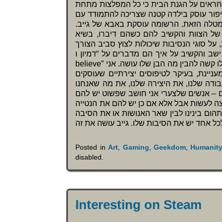
חראים על הגנת הבית כי כל המפלצות מתחת
יפור עוסק בילדה קטנה שצריכה להתמודד עם
מטלה הזאת. הרשומה עוסקת באבא של גייב
ל הצוות והקשיב להם כשהם דיברו, בשיא
על סוגי הנסיבות שיכולות לצוץ סביב הצורך
א ישב והקשיב על איך הם מדברים על “דמיון ו
believe” בצורה רצינית לחלוטין. ובתור בן אדם שעבד בתאגיד כל חייו, היה לו קשה להבין מה הבן שלו עושה. אני
ניינת, בעיקר לטיפוסים יצירתיים שעוסקים
דה שלנו, את היצירה שלנו, את מה שאנחנו
ם – אנשים שלצערי אני חושב שפשוט יש להם
ה לעשות אבל אלא אם כן יש להם את הנטייה
הום בינינו לבין שאר האנושות או את הסיבה
Posted in
Art
,
Gaming
,
Geekdom
,
Humanit
disabled
.
Interesting on Steam