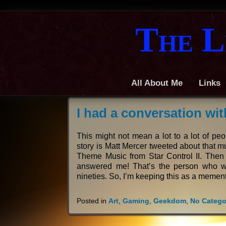
The L
All About Me
Links
I had a conversation wit
This might not mean a lot to a lot of pe
story is Matt Mercer tweeted about that mu
Theme Music from Star Control II. Then R
answered me! That’s the person who wr
nineties. So, I’m keeping this as a mement
Posted in
Art
,
Gaming
,
Geekdom
,
No Catego