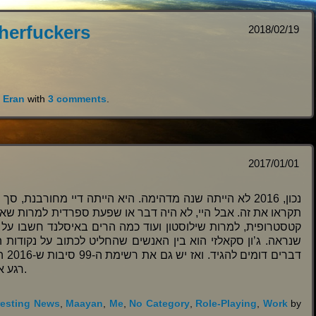
therfuckers
2018/02/19
y
Eran
with
3 comments
.
2017/01/01
נכון, 2016 לא הייתה שנה מדהימה. היא הייתה דיי מחורבנת, 
תקראו את זה. אבל היי, לא היה דבר או שפעת ספרדית למרות שאב
קטסטרופית, למרות שילוסטון ועוד כמה הרים באיסלנד חשבו על ז
שנראה. ג’ון סקאלזי הוא בין האנשים שהחליט לכתוב על נקודות הא
דבר
רגע אחורה על השנה הזאת ולראות מה היה טוב בה.
resting News
,
Maayan
,
Me
,
No Category
,
Role-Playing
,
Work
by