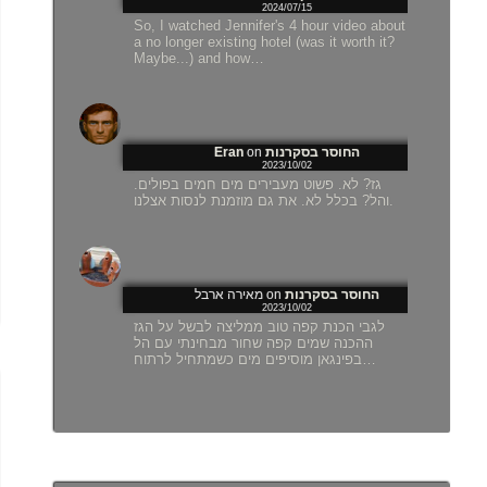
2024/07/15
So, I watched Jennifer's 4 hour video about
a no longer existing hotel (was it worth it?
Maybe...) and how…
Eran
on
החוסר בסקרנות
2023/10/02
גז? לא. פשוט מעבירים מים חמים בפולים.
והל? בכלל לא. את גם מוזמנת לנסות אצלנו.
מאירה ארבל
on
החוסר בסקרנות
2023/10/02
לגבי הכנת קפה טוב ממליצה לבשל על הגז
ההכנה שמים קפה שחור מבחינתי עם הל
בפינגאן מוסיפים מים כשמתחיל לרתוח…