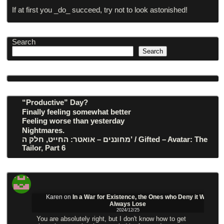
If at first you _do_ succeed, try not to look astonished!
Search
Search
“Productive” Day?
Finally feeling somewhat better
Feeling worse than yesterday
Nightmares.
מחוננים – אואטר: החייט, חלק ה’ / Gifted – Avatar: The
Tailor, Part 6
Karen
on
In a War for Existence, the Ones who Deny it Will
Always Lose
2024/12/25
You are absolutely right, but I don't know how to get