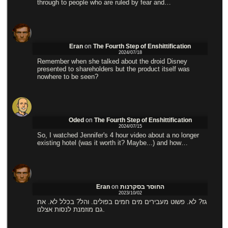
through to people who are ruled by fear and…
Eran
on
The Fourth Step of Enshittification
2024/07/18
Remember when she talked about the droid Disney
presented to shareholders but the product itself was
nowhere to be seen?
Oded
on
The Fourth Step of Enshittification
2024/07/15
So, I watched Jennifer's 4 hour video about a no longer
existing hotel (was it worth it? Maybe...) and how…
Eran
on
החוסר בסקרנות
2023/10/02
גז? לא. פשוט מעבירים מים חמים בפולים. והל? בכלל לא. את
גם מוזמנת לנסות אצלנו.