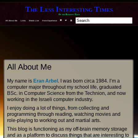
The Less Interesting Times
On the Bleeding Edge
All About Me
Links
Watch Live
From Experience
F
T
Y
All About Me
My name is
Eran Arbel
. I was born circa 1984. I’m a
computer major throughout my school life, graduated
BSc. in Computer Science from the Technion, and now
working in the Israeli computer industry.
I enjoy doing a lot of things, from collecting and
programming through reading, watching movies and
role-playing to working out and martial arts.
This blog is functioning as my off-brain memory storage
and as a platform to discuss things that are interesting to