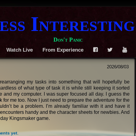
ess Interesting
Don't Panic
Watch Live
From Experience
F
T
Y
2026/08/03
rearranging my tasks into something that will hopefully be
rdless of what type of task it is while still keeping it sorted
 and my computer. I was super focused all day. I guess the
for me too. Now I just need to prepare the adventure for the
ldn’t be a problem. I’m already familiar with it and have it
e encounters handy and the character sheets for newbies. And
Monday Kingsmaker game.
ents yet
.