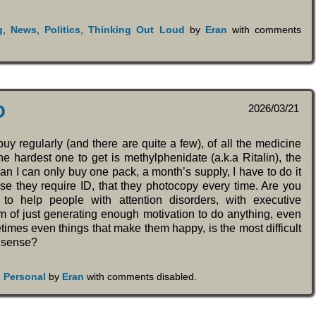
g
,
News
,
Politics
,
Thinking Out Loud
by
Eran
with
comments
D
2026/03/21
 buy regularly (and there are quite a few), of all the medicine
the hardest one to get is methylphenidate (a.k.a Ritalin), the
an I can only buy one pack, a month’s supply, I have to do it
use they require ID, that they photocopy every time. Are you
to help people with attention disorders, with executive
em of just generating enough motivation to do anything, even
imes even things that make them happy, is the most difficult
e sense?
,
Personal
by
Eran
with
comments disabled
.