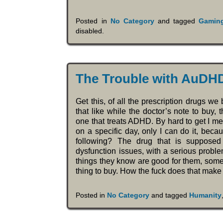
Posted in
No Category
and tagged
Gamin
disabled
.
The Trouble with AuDH
Get this, of all the prescription drugs we
that like while the doctor’s note to buy, 
one that treats ADHD. By hard to get I me
on a specific day, only I can do it, beca
following? The drug that is supposed 
dysfunction issues, with a serious probl
things they know are good for them, somet
thing to buy. How the fuck does that mak
Posted in
No Category
and tagged
Humanity