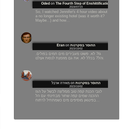
Oded
on
The Fourth Step of Enshittification
2024/07/15
So, I watched Jennifer's 4 hour video about
a no longer existing hotel (was it worth it?
Maybe...) and how…
Eran
on
החוסר בסקרנות
2023/10/02
גז? לא. פשוט מעבירים מים חמים בפולים.
והל? בכלל לא. את גם מוזמנת לנסות אצלנו.
מאירה ארבל
on
החוסר בסקרנות
2023/10/02
לגבי הכנת קפה טוב ממליצה לבשל על הגז
ההכנה שמים קפה שחור מבחינתי עם הל
בפינגאן מוסיפים מים כשמתחיל לרתוח…