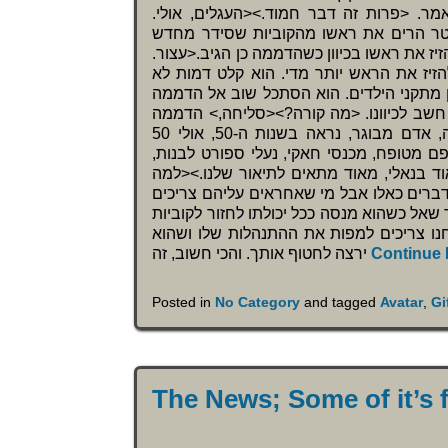
מר. <פרות זה דבר חמוד.><העגלים, אולי
אטר הרים את ראשו מהקוביות שסידר מחדש
יז את ראשו בכיוון כשהדממה כן הגיב.<עצור
להזיז את הראש יותר מדי. הוא קלט דמות לא
ן מתקני הילדים. הוא הסתכל שוב אל הדממה
חשב לכיוונו. <מה קורה?><סליחה,> הדממה
שידר חזרה. <דיברתי עם סטטית. בצד הדרום מזרחי של הגינה, אדם מבוגר, נראה בשנות ה-50, אולי 50
פם מטופח, מכנסי חאקי, נעלי ספורט לבנות
ד בנאלי, מאוד מתאים לתיאור שלנו.><למה
מדברים כאלו אבל מי שאחראים עליהם צריכים
שאל כשהוא מנסה ככל יכולתו לחזור לקוביות
חנו צריכים למפות את ההתנהלות שלו ושהוא
ירצה לחטוף אותך. והכי חשוב, זה
Continue
Posted in
No Category
and tagged
Avatar
,
Gi
The News; Some of it’s 