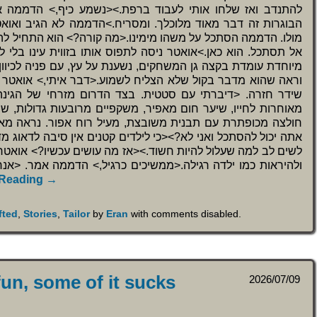
להתנדב ואז שלחו אותי לעבוד ברפת.><נשמע כיף,> הדממה א.
הבוגרות זה דבר מאוד מלוכלך. ומסריח.>הדממה לא הגיב ואו
מולו. הדממה הסתכל על משהו מימינו.<מה קורה?> הוא התחיל להז.
אל תסתכל. הוא כאן.>אואטר ניסה לתפוס אותו בזווית עינו בלי 
מיוחדת עומדת בקצה גן המשחקים, נשענת על עץ, עם פניה לכיוו
וראה שהוא מדבר בקול שלא הצליח לשמוע.<דבר איתי,> אואטר 
מאוחרות לחייו, שיער חום מאפיר, משקפיים מרובעות גדולות, ש,
חולצה מכופתרת עם תבנית משובצת, מעיל רוח אפור. נראה מאו
אתה יכול להסתכל ואני לא?><כי לילדים קטנים אין סיבה לדאוג 
לשים לב למה שעלול להיות חשוד.><אז מה עושים עכשיו?> אואטר 
ולהיראות כמו ילדה רגילה.<ממשיכים כרגיל,> הדממה אמר. <אנ
 Reading →
fted
,
Stories
,
Tailor
by
Eran
with
comments disabled
.
fun, some of it sucks
2026/07/09