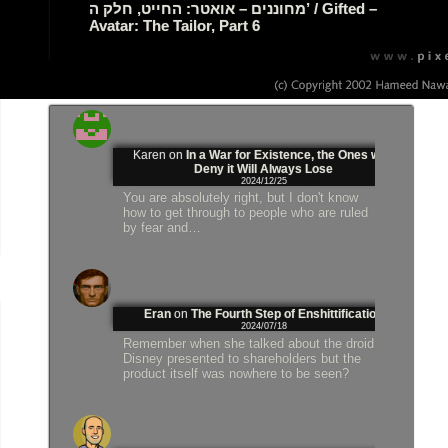
מחוננים – אואטר: החייט, חלק ה’ / Gifted –
Avatar: The Tailor, Part 6
Karen
on
In a War for Existence, the Ones who
Deny it Will Always Lose
2024/12/25
You are absolutely right, but I don't know
how to get through to people who are ruled
by fear and…
Eran
on
The Fourth Step of Enshittification
2024/07/18
Remember when she talked about the droid
Disney presented to shareholders but the
product itself was nowhere to be seen?