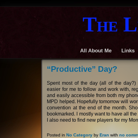
The L
All About Me
Links
“Productive” Day?
Spent most of the day (all of the day?) 
easier for me to follow and work with, rega
and easily accessible from both my phone
MPD helped. Hopefully tomorrow will work 
convention at the end of the month. Shou
bookmarked. I mostly want to have all th
I also need to find new players for my 
Posted in
No Category
by
Eran
with
no comm