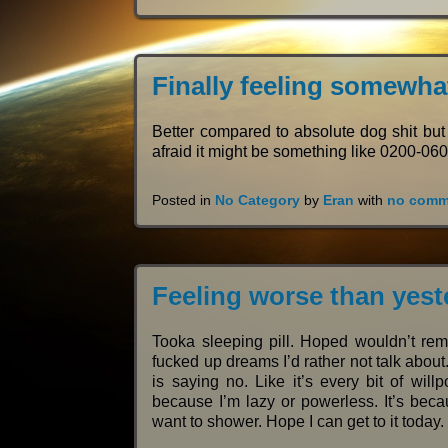
Finally feeling somewha
Better compared to absolute dog shit but 
afraid it might be something like 0200-0600
Posted in
No Category
by
Eran
with
no comm
Feeling worse than yest
Tooka sleeping pill. Hoped wouldn’t re
fucked up dreams I’d rather not talk about
is saying no. Like it’s every bit of wil
because I’m lazy or powerless. It’s becau
want to shower. Hope I can get to it today.