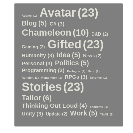
Avatar
(23)
Advice
(1)
Blog
(5)
C#
(3)
Chameleon
(10)
D&D
(2)
Gifted
(23)
Gaming
(2)
Idea
(5)
Humanity
(3)
News
(2)
Politics
(5)
Personal
(3)
Programming
(3)
Prologue
(1)
Rant
(1)
RPGs
(3)
Religion
(1)
Remember
(1)
Science
(1)
Stories
(23)
Tailor
(6)
Thinking Out Loud
(4)
Thoughts
(1)
Work
(5)
Unity
(3)
Update
(2)
YNAB
(1)