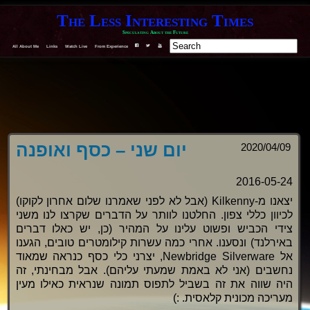
The Less Interesting Times
Speculating About the Future
All About Me
Links
Watch Live
From Experience
F
T
Y
יום שני – כסף ואופנה
2020/04/09
2016-05-24
יצאנו מ-Kilkenny (אבל לא לפני שאמרנו שלום אחרון לקוקו)
לכיוון כללי צפון. החלטנו לוותר על הדברים שקרצו לנו משני
צידי הכביש ופשוט עלינו על המהיר (כן, יש כאלו דברים
באירלנד) ונסענו. אחרי כמה עשרות קילומטרים טובים, הגענו
אל Newbridge Silverware, יצרני כלי כסף כנראה שמאוד
נחשבים (אני לא באמת שמעתי עליהם). אבל מבחינתי, זה
היה שווה את זה בשביל לתפוס תמונה שנראית כאילו מעין
מעריכה מכונית קלאסית. :)