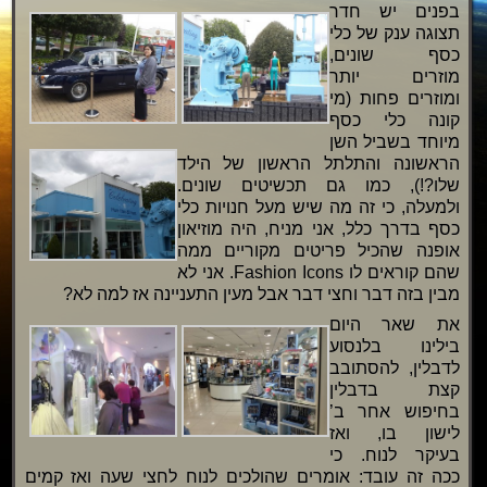
בפנים יש חדר
תצוגה ענק של כלי
כסף שונים,
מוזרים יותר
ומוזרים פחות (מי
קונה כלי כסף
מיוחד בשביל השן
הראשונה והתלתל הראשון של הילד
שלו?!), כמו גם תכשיטים שונים.
ולמעלה, כי זה מה שיש מעל חנויות כלי
כסף בדרך כלל, אני מניח, היה מוזיאון
אופנה שהכיל פריטים מקוריים ממה
שהם קוראים לו Fashion Icons. אני לא
מבין בזה דבר וחצי דבר אבל מעין התעניינה אז למה לא?
את שאר היום
בילינו בלנסוע
לדבלין, להסתובב
קצת בדבלין
בחיפוש אחר ב’
לישון בו, ואז
בעיקר לנוח. כי
ככה זה עובד: אומרים שהולכים לנוח לחצי שעה ואז קמים