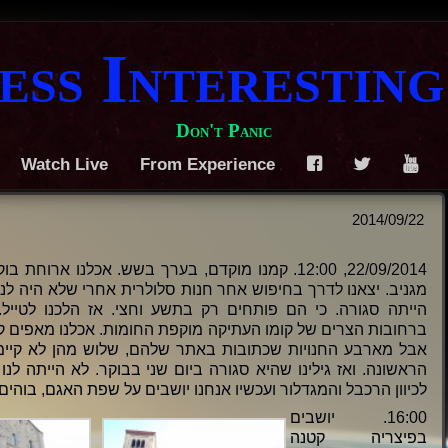
ess Interesting
Don't Panic
Watch Live
From Experience
F
T
Y
2014/09/22
22/09/2014, 12:00. קמנו מוקדם, בערך בשש. אכלנו 
מגניב. יצאנו לדרך בחיפוש אחר חנות סלולרית אחרי שלא היה לנ
הייתה סגורה. כי הם פותחים רק בתשע וחצי. אז הלכנו לטייל. 
ברחובות הצרים של קומו העתיקה מוקפת החומות. אכלנו מאפים קטנ
אבל מארבע החנויות שכתובות באתר שלהם, שלוש מהן לא קיימות
הראשונה. ואז גילינו שהיא סגורה ביום שני בבוקר. לא הייתה לנ
לכיוון הרכבל והמגדלור ועכשיו אנחנו יושבים על שפת האגם, בוהים ב
16:00. יושבים
בפיצריה קטנה