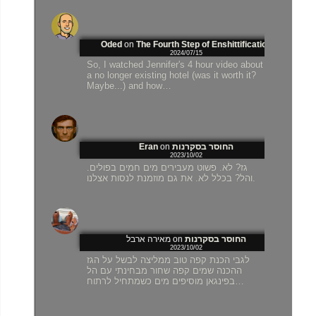
Oded
on
The Fourth Step of Enshittification
2024/07/15
So, I watched Jennifer's 4 hour video about
a no longer existing hotel (was it worth it?
Maybe...) and how…
החוסר בסקרנות
on
Eran
2023/10/02
גז? לא. פשוט מעבירים מים חמים בפולים.
והל? בכלל לא. את גם מוזמנת לנסות אצלנו.
החוסר בסקרנות
on
מאירה ארבל
2023/10/02
לגבי הכנת קפה טוב ממליצה לבשל על הגז
ההכנה שמים קפה שחור מבחינתי עם הל
בפינגאן מוסיפים מים כשמתחיל לרתוח…