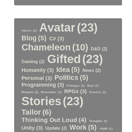
Avatar
(23)
Advice
(1)
Blog
(5)
C#
(3)
Chameleon
(10)
D&D
(2)
Gifted
(23)
Gaming
(2)
Idea
(5)
Humanity
(3)
News
(2)
Politics
(5)
Personal
(3)
Programming
(3)
Prologue
(1)
Rant
(1)
RPGs
(3)
Religion
(1)
Remember
(1)
Science
(1)
Stories
(23)
Tailor
(6)
Thinking Out Loud
(4)
Thoughts
(1)
Work
(5)
Unity
(3)
Update
(2)
YNAB
(1)