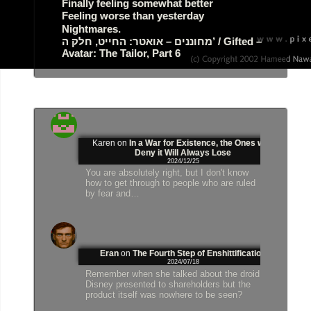
Finally feeling somewhat better
Feeling worse than yesterday
Nightmares.
מחוננים – אואטר: החייט, חלק ה’ / Gifted –
Avatar: The Tailor, Part 6
Karen
on
In a War for Existence, the Ones who
Deny it Will Always Lose
2024/12/25
You are absolutely right, but I don't know
how to get through to people who are ruled
by fear and…
Eran
on
The Fourth Step of Enshittification
2024/07/18
Remember when she talked about the droid
Disney presented to shareholders but the
product itself was nowhere to be seen?