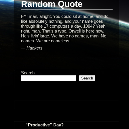
Random Quote
FYI man, alright. You could sit at home, and do
like absolutely nothing, and your name goes
through like 17 computers a day. 1984? Yeah
right, man. That’s a typo. Orwell is here now.
He’s livin’ large. We have no names, man. No
names. We are nameless!
—
Hackers
Search
Search
“Productive” Day?