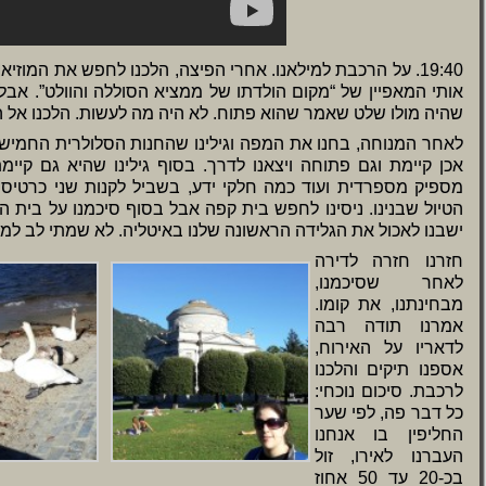
19:40. על הרכבת למילאנו. אחרי הפיצה, הלכנו לחפש את המוזיאו
אותי המאפיין של “מקום הולדתו של ממציא הסוללה והוולט”. אבל 
שהיה מולו שלט שאמר שהוא פתוח. לא היה מה לעשות. הלכנו אל הח
לאחר המנוחה, בחנו את המפה וגילינו שהחנות הסלולרית החמישית
אכן קיימת וגם פתוחה ויצאנו לדרך. בסוף גילינו שהיא גם קיימ
מספיק מספרדית ועוד כמה חלקי ידע, בשביל לקנות שני כרטיסי
הטיול שבנינו. ניסינו לחפש בית קפה אבל בסוף סיכמנו על בית 
ישבנו לאכול את הגלידה הראשונה שלנו באיטליה. לא שמתי לב למ
חזרנו חזרה לדירה
לאחר שסיכמנו,
מבחינתנו, את קומו.
אמרנו תודה רבה
לדאריו על האירוח,
אספנו תיקים והלכנו
לרכבת. סיכום נוכחי:
כל דבר פה, לפי שער
החליפין בו אנחנו
העברנו לאירו, זול
בכ-20 עד 50 אחוז