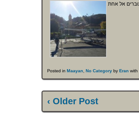
וברים אל אחת
Posted in
Maayan
,
No Category
by
Eran
wit
‹ Older Post