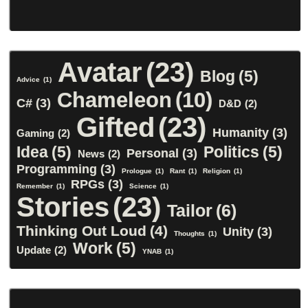
Avatar
(23)
Blog
(5)
Advice
(1)
Chameleon
(10)
C#
(3)
D&D
(2)
Gifted
(23)
Humanity
(3)
Gaming
(2)
Idea
(5)
Politics
(5)
Personal
(3)
News
(2)
Programming
(3)
Prologue
(1)
Rant
(1)
Religion
(1)
RPGs
(3)
Remember
(1)
Science
(1)
Stories
(23)
Tailor
(6)
Thinking Out Loud
(4)
Unity
(3)
Thoughts
(1)
Work
(5)
Update
(2)
YNAB
(1)