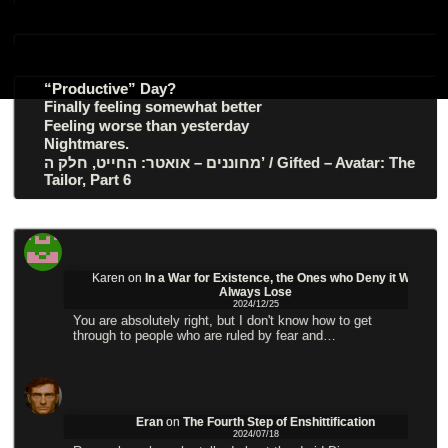
“Productive” Day?
Finally feeling somewhat better
Feeling worse than yesterday
Nightmares.
מחוננים – אואטר: החייט, חלק ה’ / Gifted – Avatar: The
Tailor, Part 6
Karen
on
In a War for Existence, the Ones who Deny it Will
Always Lose
2024/12/25
You are absolutely right, but I don't know how to get
through to people who are ruled by fear and…
Eran
on
The Fourth Step of Enshittification
2024/07/18