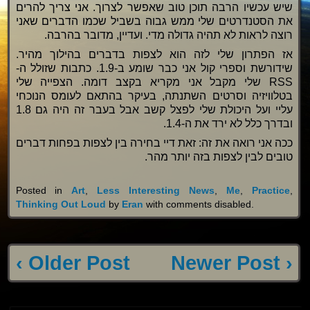
שיש עכשיו הרבה תוכן טוב שאפשר לצרוך. אני צריך להרים
את הסטנדרטים שלי ממש גבוה בשביל שכמו הדברים שאני
רוצה לראות לא תהיה גדולה מדי. ועדיין, מדובר בהרבה.
אז הפתרון שלי לזה הוא לצפות בדברים בהילוך מהיר.
שידורשת וספרי קול אני כבר שומע ב-1.9. כתבות שזולל ה-
RSS שלי מקבל אני מקריא בקצב דומה. הצפייה שלי
בטלוויזיה וסרטים השתנתה, בעיקר בהתאם לעומס הנוכחי
עליי ועל היכולת שלי לפצל קשב אבל בעבר זה היה גם 1.8
ובדרך כלל לא ירד את ה-1.4.
ככה אני רואה את זה: זאת דיי בחירה בין לצפות בפחות דברים
טובים לבין לצפות בזה יותר מהר.
Posted in
Art
,
Less Interesting News
,
Me
,
Practice
,
Thinking Out Loud
by
Eran
with
comments disabled
.
‹ Older Post
Newer Post ›