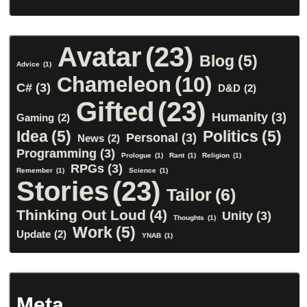
Avatar
(23)
Blog
(5)
Advice
(1)
Chameleon
(10)
C#
(3)
D&D
(2)
Gifted
(23)
Humanity
(3)
Gaming
(2)
Idea
(5)
Politics
(5)
Personal
(3)
News
(2)
Programming
(3)
Prologue
(1)
Rant
(1)
Religion
(1)
RPGs
(3)
Remember
(1)
Science
(1)
Stories
(23)
Tailor
(6)
Thinking Out Loud
(4)
Unity
(3)
Thoughts
(1)
Work
(5)
Update
(2)
YNAB
(1)
Meta