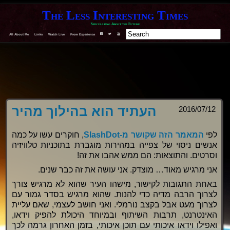
The Less Interesting Times
Speculating About the Future
All About Me
Links
Watch Live
From Experience
F
T
Y
העתיד הוא בהילוך מהיר
2016/07/12
לפי
המאמר הזה שקושר מ-SlashDot
, חוקרים עשו על כמה
אנשים ניסוי של צפייה במהירות מוגברת בתוכניות טלוויזיה
וסרטים. והתוצאות: הם ממש אהבו את זה!
אני מרגיש מאוד… מוצדק. אני עושה את זה כבר שנים.
באחת התגובות לקישור, מישהו העיר שהוא לא מרגיש צורך
לצרוך הרבה מדיה כדי להנות. שהוא מרגיש בסדר גמור עם
לצרוך מעט אבל בקצב נורמלי. ואני חושב לעצמי, שאם עליית
האינטרנט, תרבות השיתוף ובמיוחד היכולת להפיק וידאו,
ואפילו וידאו איכותי עם תוכן איכותי, בזמן האחרון גרמה לכך