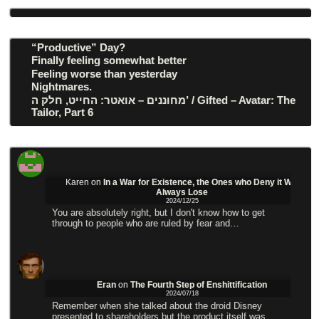
“Productive” Day?
Finally feeling somewhat better
Feeling worse than yesterday
Nightmares.
מחוננים – אואטר: החייט, חלק ה’ / Gifted – Avatar: The
Tailor, Part 6
Karen
on
In a War for Existence, the Ones who Deny it Will
Always Lose
2024/12/25
You are absolutely right, but I don't know how to get
through to people who are ruled by fear and…
Eran
on
The Fourth Step of Enshittification
2024/07/18
Remember when she talked about the droid Disney
presented to shareholders but the product itself was