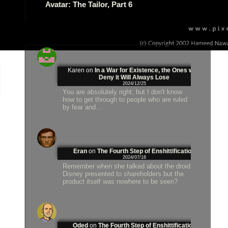
Avatar: The Tailor, Part 6
Karen
on
In a War for Existence, the Ones who
Deny it Will Always Lose
2024/12/25
You are absolutely right, but I don't know
how to get through to people who are ruled
by fear and…
Eran
on
The Fourth Step of Enshittification
2024/07/18
Remember when she talked about the droid
Disney presented to shareholders but the
product itself was nowhere to be seen?
Oded
on
The Fourth Step of Enshittification