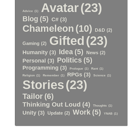
Avatar
(23)
Advice
(1)
Blog
(5)
C#
(3)
Chameleon
(10)
D&D
(2)
Gifted
(23)
Gaming
(2)
Idea
(5)
Humanity
(3)
News
(2)
Politics
(5)
Personal
(3)
Programming
(3)
Prologue
(1)
Rant
(1)
RPGs
(3)
Religion
(1)
Remember
(1)
Science
(1)
Stories
(23)
Tailor
(6)
Thinking Out Loud
(4)
Thoughts
(1)
Work
(5)
Unity
(3)
Update
(2)
YNAB
(1)