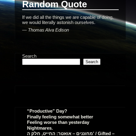
Random Quote
If we did all the things we are capable of doing,
we would literally astonish ourselves.
—
Thomas Alva Edison
Search
Search
“Productive” Day?
Finally feeling somewhat better
Feeling worse than yesterday
Nightmares.
מחוננים – אואטר: החייט, חלק ה’ / Gifted –