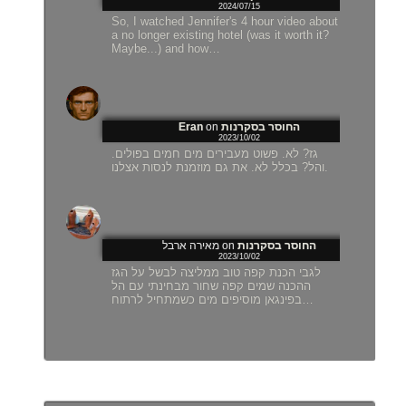
2024/07/15
So, I watched Jennifer's 4 hour video about
a no longer existing hotel (was it worth it?
Maybe...) and how…
Eran
on
החוסר בסקרנות
2023/10/02
גז? לא. פשוט מעבירים מים חמים בפולים.
והל? בכלל לא. את גם מוזמנת לנסות אצלנו.
מאירה ארבל
on
החוסר בסקרנות
2023/10/02
לגבי הכנת קפה טוב ממליצה לבשל על הגז
ההכנה שמים קפה שחור מבחינתי עם הל
בפינגאן מוסיפים מים כשמתחיל לרתוח…