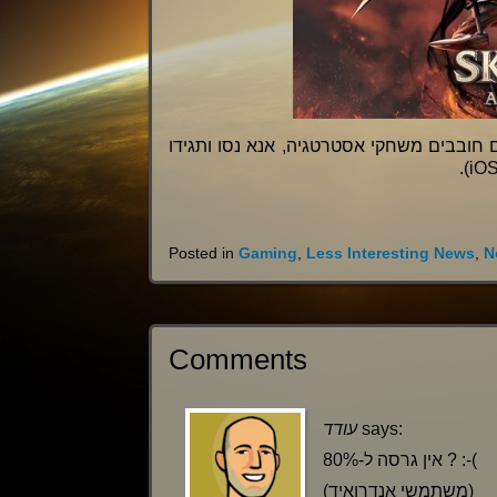
אם יש לכם iPad3 או יותר טוב או iPad Mini 2 י אסטרטגיה, אנא נסו ותגידו
Posted in
Gaming
,
Less Interesting News
,
N
Comments
עודד
says:
אין גרסה ל-80% ? :-(
(משתמשי אנדרואיד)