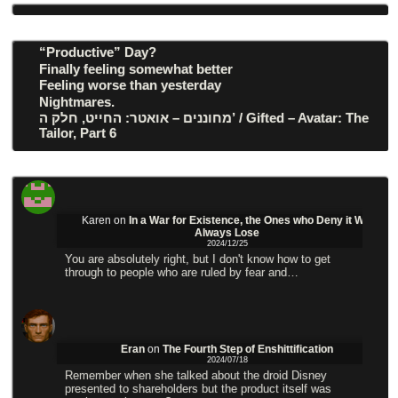
“Productive” Day?
Finally feeling somewhat better
Feeling worse than yesterday
Nightmares.
מחוננים – אואטר: החייט, חלק ה’ / Gifted – Avatar: The
Tailor, Part 6
Karen
on
In a War for Existence, the Ones who Deny it Will
Always Lose
2024/12/25
You are absolutely right, but I don't know how to get
through to people who are ruled by fear and…
Eran
on
The Fourth Step of Enshittification
2024/07/18
Remember when she talked about the droid Disney
presented to shareholders but the product itself was