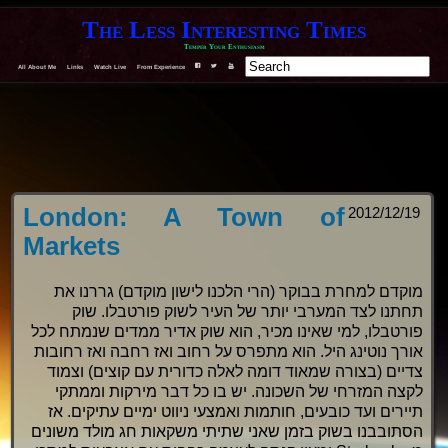
The Less Interesting Times
Temper Your Enthusiasm
All About Me
Links
Watch Live
From Experience
F
T
Y
London: A Town of
2012/12/19
Markets
מוקדם למחרת בבוקר (הרי הלכנו לישון מוקדם) גררנו את
תחתנו לצד המערבי יותר של העיר לשוק פורטבלו. שוק
פורטבלו, למי שאינו מכיר, הוא שוק אדיר ממדים שנמתח לכל
אורך נוטינג היל. הוא מתפרס על רחוב ואז רחבה ואז רחובות
צדיים (בצורה שמאוד דומה לאלה כדורית עם קוצים) וצמוד
לקצה המזרחי של השכונה. יש בו כל דבר מירקות וממתקי
תיירים ועד כובעים, חותמות ואמצעי ניווט ימיים עתיקים. אז
הסתובבנו בשוק בזמן שאני שתיתי משקאות חג מולד משונים