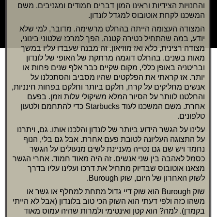
והחנויות הצידיות וראינו המון דברים חמודים ומגניבים. משם
המשכנו לקחת אוטובוס למגדל לונדון.
המצודה העצומה הייתה בהחלט מרשימה. מדובר, למי שלא
יודע, במה שהתחיל כטירה קטנה, הפך למרכז שלטוני בינוני,
מצודה רצינית, כלא ואז מוזיאון. זה מבנה שעבדו עליו במשך
מאות בשנים. בהחלט דוגמה מרתקת של האופי של לונדון
ובריטניה באופן כללי, מקום שקיים כבר אלף שנים פחות או
יותר. אז קראתי את הפלקטים שהיו מסביב והסתכלנו על
אנשים מחליקים על קרח, חלקם ביותר וחלקם בפחות חינניות,
והחלטנו לוותר על הסיור המלא משיקולי עלות וזמן. בפעם
אחרת. משם המשכנו לעוד Starbucks כדי להתחמם ולטעון
טלפונים.
עלינו על הגשר הידוע ביותר של לונדון והלכנו אותו. גם, ויתרנו
על התצוגה העליונה לטובת פעם אחרת. אבל גם בלי, הנוף
נחמד ויש שם גם נטייה מעניינת לשים מנעולים על הגשר
כסמל לאהבה בין שני אנשים. זה היה מאוד חמוד. אחרי הגשר
מצאנו אוטובוס שבדיוק מתחיל את דרכו ועלינו עליו בדרך
לשוק האחרון של היום, שוק Burough.
שוק Burough הוא שוק דיי גדול מתחת למחלף או גשר או
משהו כזה ולפי דעתי הוא השוק הכי טוב בלונדון (אבל לא הייתי
בקמדן). למה? הוא קטן ואינטימי ולמרות שהיה עמוס מאוד