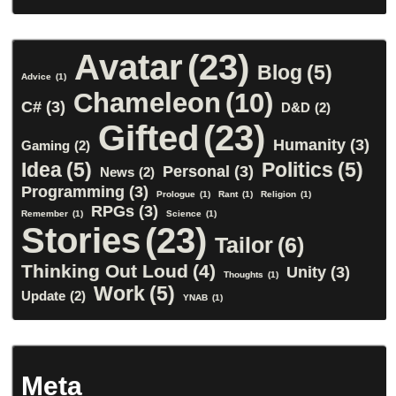
Avatar
(23)
Blog
(5)
Advice
(1)
Chameleon
(10)
C#
(3)
D&D
(2)
Gifted
(23)
Humanity
(3)
Gaming
(2)
Idea
(5)
Politics
(5)
Personal
(3)
News
(2)
Programming
(3)
Prologue
(1)
Rant
(1)
Religion
(1)
RPGs
(3)
Remember
(1)
Science
(1)
Stories
(23)
Tailor
(6)
Thinking Out Loud
(4)
Unity
(3)
Thoughts
(1)
Work
(5)
Update
(2)
YNAB
(1)
Meta