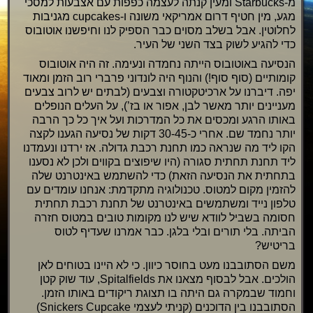
מ-Starbucks ומעין קנתה לעצמה כפפות עם אצבעות למסכי
מגע, מין חטיף דרום אמריקאי משונה ו-cupcakes מגניבות
לחלוטין. אבל בשלב מסוים כבר הספיק לנו וחיפשנו אוטובוס
כדי להגיע לשוק בצד השני של העיר.
הנסיעה באוטובוס הייתה נחמדה ונעימה. זה היה אוטובוס
קומותיים (סוף סוף!) והנוף היה לונדוני פרברי רוב הזמן ומאוד
יפה. דיברנו על ארכיטקטורה וצבעים (לבתים יש לרוב צבעים
מעניינים יותר מאשר לבן, אפור או בז’), על העלים הנופלים
באותו הרגע ומכסים את כל המדרכות ועל איך כל כך הרבה
יותר נחמד שם. אחרי כ-30-45 דקות של נסיעה הגענו לקצה
הקו ליד מה שנראה כמו תחנת רכבת גדולה. אז ירדנו ונעמדנו
ליד תחנת תחתית סגורה (היו שיפוצים בקווים ולכן לא נסענו
בתחתית את הנסיעה הזאת) כדי להשתמש באינטרנט שלה
להזמין מקום למטוס. טכנולוגיה מתקדמת: אנחנו עומדים עם
טלפון נייד ומשתמשים באינטרנט של תחנת רכבת תחתית
חסומה בשביל לוודא שיש לנו מקומות טובים במטוס חזרה
הביתה. בלי תורים ובלי בלגן. כבר אמרנו שעדיף לטוס
בריטיש?
משם הסתובבנו מעט בחוסר כיוון. כי לא היינו בטוחים לאן
הולכים. אבל לבסוף מצאנו את Spitalfields, עוד שוק קטן
וחמוד שבמקרה גם היתה בו תצוגת ריקודים באותו הזמן.
הסתובבנו בין הדוכנים (קניתי לעצמי Snickers Cupcake)