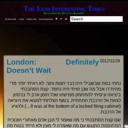
The Less Interesting Times
Because When Else Would You Rather Be?
All About Me
Links
Watch Live
From Experience
F
T
Y
London: Definitely
2012/11/28
Doesn’t Wait
נחתי במה שבשבילי היה כבר חצות וחצי. לא ראיתי יותר מדי
מהית’רו אבל מה שכן חויתי היה נחמד. קצת הסתבכתי
ביציאה וניסיתי להתחמק ממישהו שכל הזמן ארב לי בניסיון
לצאת אל הרכבת התחתית. בסוף הצלחתי למצוא את היציאה
(It was at the bottom of a locked filing cabinet…) ולהגיע
אל הרכבת.
שם קצת הסתבכתי כי מה שאמר לי הבן אדם מאחורי הזכוכית
המחוסמת התנגש עם מה שאמרה לי מעין ולא הייתי בטוח מה