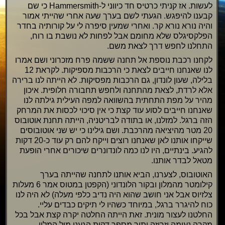
לעשות. אז קניתי כרטיס חד כיווני ל-Hammersmith כי שם
קבענו להיפגש. הגעתי לשם בערך שעה אחרי שהייתי אמור
והיה נורא נורא קר. ואחרי שמעין סיפרה לי על קורותיה בחדר
הפלקסיגלס שלא מחומם אבל לפחות לא נושבת בו רוח,
התחלנו לחפש דרך לצאת משם.
לקחנו רכבת נוספת אל תחנה ששמה פרח מזכרוני ושם אמרו
לנו שאנחנו חייבים לצאת כי הרכבות מספיקות. לקראת 12
בלילה, שעון לונדון, גם הרכבות מפסיקות. לא הייתה לנו ברירה
אלא לרדת, לצאת מהתחנה ולחפש תחבורה חלופית. איכון
מהיר על מפת התחתית בהשוואה למפה העילית גילתה לנו
שאנחנו חייבים לסוע עוד קצת כי אין סיכוי לכסות את המרחק
הזה ברגל. למזלנו, או בתודה לבריטניה, הייתה תחנת אוטובוס
20 מטר מהיציאה מהרכבת. ושם גילינו כי יש שני אוטובוסים
שייקחו אותנו לאן שאנחנו רוצים וייקח להם רק עוד כ-20 דקות
להגיע. בינתיים, היו לנו כמה לונדונרים שיכורים אחרי הופעת
מטאל לבדר אותנו.
האוטובוס, לצערנו, הביא אותנו לתחנה שהייתה בערך
קילומטר מהמלון ובקור הלונדוני (הקפטן במטוס אמר 6 מעלות
צלזיוס אבל אני חושב שהוא היה נדיב כלפי מעלה) לא היה לנו
כוח להיגרר ברגל, במיוחד כשהיו לי תיקים כבדים עליי.
החלטנו לעצור מונית. זאת הייתה החלטה יקרה קצת אבל בכל
מקרה נעימה וזריזה ותוך מספר דקות הגענו מול המלון.