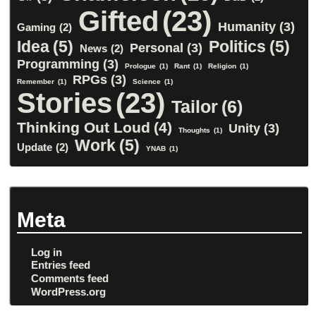
Gifted
(23)
Humanity
(3)
Gaming
(2)
Idea
(5)
Politics
(5)
Personal
(3)
News
(2)
Programming
(3)
Prologue
(1)
Rant
(1)
Religion
(1)
RPGs
(3)
Remember
(1)
Science
(1)
Stories
(23)
Tailor
(6)
Thinking Out Loud
(4)
Unity
(3)
Thoughts
(1)
Work
(5)
Update
(2)
YNAB
(1)
Meta
Log in
Entries feed
Comments feed
WordPress.org