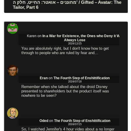
מחוננים – אואטר: החייט, חלק ה’ / Gifted – Avatar: The
Tailor, Part 6
Karen
on
In a War for Existence, the Ones who Deny it Will
Always Lose
2024/12/25
You are absolutely right, but I don't know how to get
through to people who are ruled by fear and…
Eran
on
The Fourth Step of Enshittification
2024/07/18
Remember when she talked about the droid Disney
presented to shareholders but the product itself was
nowhere to be seen?
Oded
on
The Fourth Step of Enshittification
2024/07/15
So, I watched Jennifer's 4 hour video about a no longer